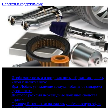
Перейти к содержимому
8 августа, 2026
Йерба мате: польза и вред, как пить чай, как заваривать,
какой у напитка вкус
Врач Лобан: увлажнение воздуха избавит от синдрома
сухого глаза
Диетолог раскрыл неочевидные полезные свойства
черники
Ортопед Литвиненко назвал самую безопасную обувь