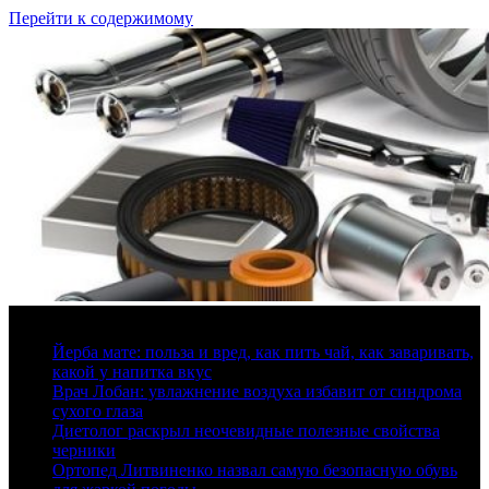
Перейти к содержимому
7 августа, 2026
Йерба мате: польза и вред, как пить чай, как заваривать,
какой у напитка вкус
Врач Лобан: увлажнение воздуха избавит от синдрома
сухого глаза
Диетолог раскрыл неочевидные полезные свойства
черники
Ортопед Литвиненко назвал самую безопасную обувь