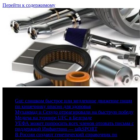
Перейти к содержимому
6 августа, 2026
Gut: слишком быстрое или медленное движение пищи
по кишечнику опасно для здоровья
Мухаммад и Сехудо отреагировали на быструю победу
Медича на турнире UFC в Белграде
УЕФА может попросить всех членов отозвать письма с
поддержкой Инфантино — talkSPORT
В России создают генетический справочник по