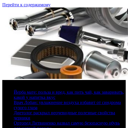
Перейти к содержимому
8 августа, 2026
Йерба мате: польза и вред, как пить чай, как заваривать,
какой у напитка вкус
Врач Лобан: увлажнение воздуха избавит от синдрома
сухого глаза
Диетолог раскрыл неочевидные полезные свойства
черники
Ортопед Литвиненко назвал самую безопасную обувь